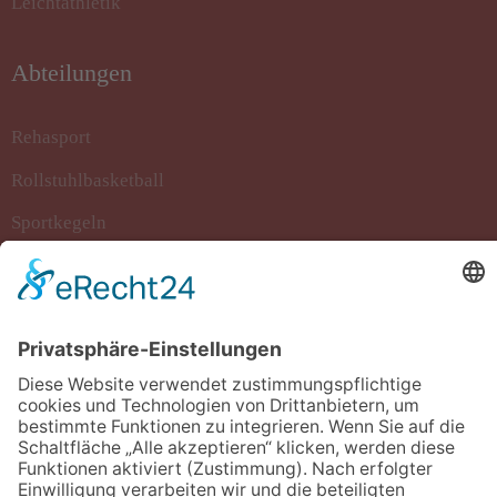
Leichtathletik
Abteilungen
Rehasport
Rollstuhlbasketball
Sportkegeln
Stockschiessen
Tanzsport
Turnen/Fitness/Gymnastik
Volleyball
Kontakt