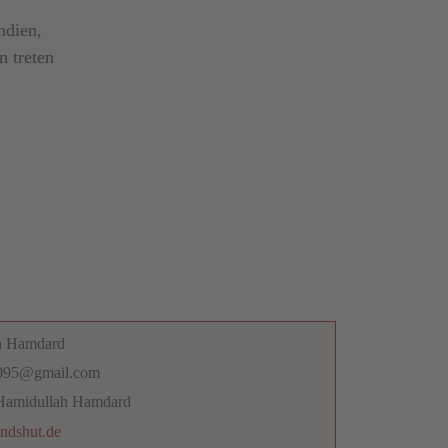
ndien,
n treten
h Hamdard
095@gmail.com
Hamidullah Hamdard
ndshut.de