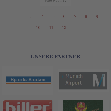
Seite 9 von 12
3
4
5
6
7
8
9
10
11
12
UNSERE PARTNER