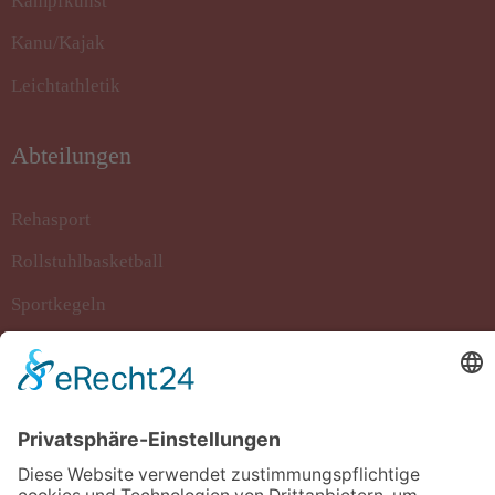
Kampfkunst
Kanu/Kajak
Leichtathletik
Abteilungen
Rehasport
Rollstuhlbasketball
Sportkegeln
Stockschiessen
Tanzsport
Turnen/Fitness/Gymnastik
Volleyball