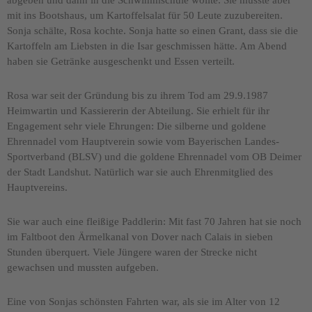
abgeben und dann in die Schwimmschule wollte. Sie musste aber
mit ins Bootshaus, um Kartoffelsalat für 50 Leute zuzubereiten.
Sonja schälte, Rosa kochte. Sonja hatte so einen Grant, dass sie die
Kartoffeln am Liebsten in die Isar geschmissen hätte. Am Abend
haben sie Getränke ausgeschenkt und Essen verteilt.
Rosa war seit der Gründung bis zu ihrem Tod am 29.9.1987
Heimwartin und Kassiererin der Abteilung. Sie erhielt für ihr
Engagement sehr viele Ehrungen: Die silberne und goldene
Ehrennadel vom Hauptverein sowie vom Bayerischen Landes-
Sportverband (BLSV) und die goldene Ehrennadel vom OB Deimer
der Stadt Landshut. Natürlich war sie auch Ehrenmitglied des
Hauptvereins.
Sie war auch eine fleißige Paddlerin: Mit fast 70 Jahren hat sie noch
im Faltboot den Ärmelkanal von Dover nach Calais in sieben
Stunden überquert. Viele Jüngere waren der Strecke nicht
gewachsen und mussten aufgeben.
Eine von Sonjas schönsten Fahrten war, als sie im Alter von 12