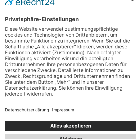
Sportkegeln
Stockschiessen
Tanzsport
Turnen/Fitness/Gymnastik
Volleyball
Kontakt
ETSV 09 Landshut
Siemensstraße 2
84030 Landshut