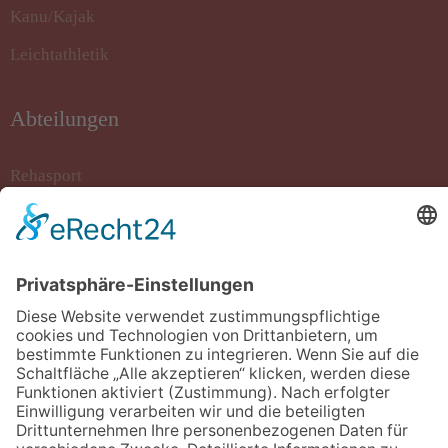
Kanu/Kajak
Leichtathletik
Abteilungen
Rehasport
Rollstuhlbasketball
Sportkegeln
Stockschiessen
Tanzsport
Turnen/Fitness/Gymnastik
Volleyball