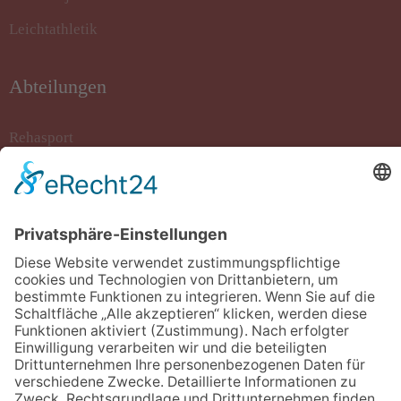
Leichtathletik
Abteilungen
Rehasport
Rollstuhlbasketball
Sportkegeln
Stockschiessen
Tanzsport
Turnen/Fitness/Gymnastik
Volleyball